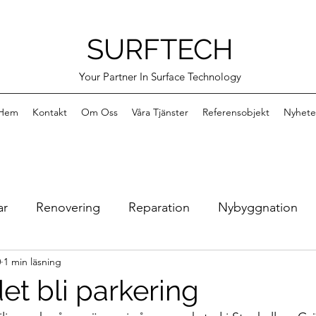
SURFTECH
Your Partner In Surface Technology
Hem
Kontakt
Om Oss
Våra Tjänster
Referensobjekt
Nyhete
ar
Renovering
Reparation
Nybyggnation
0
1 min läsning
Bilder från verkstan
Surftech i Stenkullen
Vi
et bli parkering