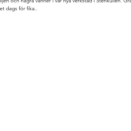
ljen och några vänner i vår nya verkstad i Stenkullen. G
rbeten
t dags för fika..