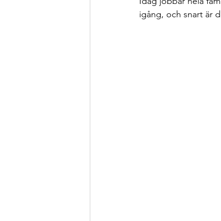
Idag jobbar hela fami
Bara för skojs skull
Sama
igång, och snart är de