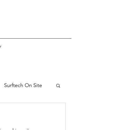
r
Surftech On Site
 rekryterar