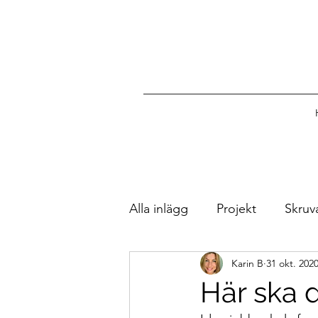
Alla inlägg
Projekt
Skruv
Karin B
31 okt. 202
Trevliga Möten
OxiFree
Här ska d