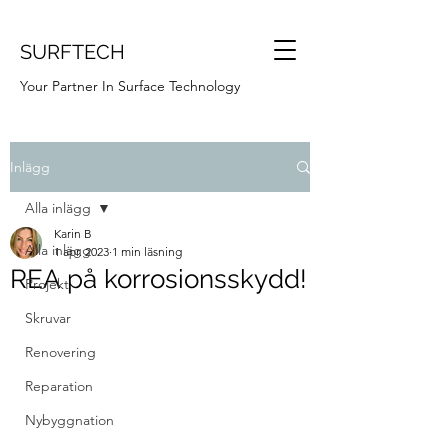
SURFTECH
Your Partner In Surface Technology
Inlägg
Alla inlägg
Karin B
Alla inlägg
1 apr. 2023
1 min läsning
REA på korrosionsskydd!
Projekt
Skruvar
Renovering
Reparation
Nybyggnation