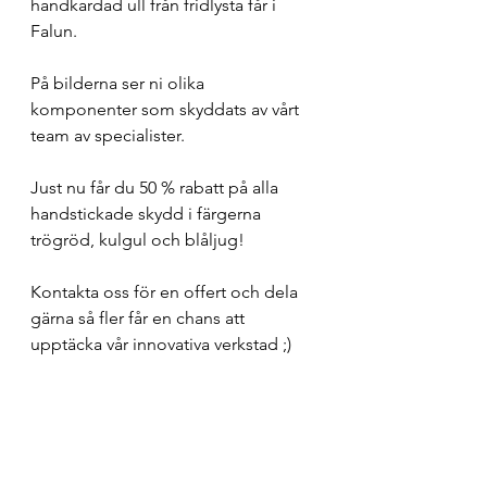
handkardad ull från fridlysta får i 
Falun.
På bilderna ser ni olika 
komponenter som skyddats av vårt 
team av specialister.
Just nu får du 50 % rabatt på alla 
handstickade skydd i färgerna 
trögröd, kulgul och blåljug!
Kontakta oss för en offert och dela 
gärna så fler får en chans att 
upptäcka vår innovativa verkstad ;)