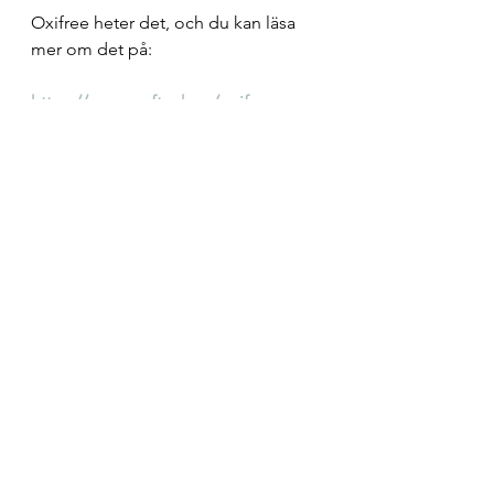
Oxifree heter det, och du kan läsa 
mer om det på:
https://www.surftech.se/oxifree-
korrosionsskydd
Projekt
OxiFree
Bara för skojs skull
Visa alla
Senaste inlägg