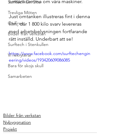
omtänksamma om våra maskiner.
Surftech On Site
Trevliga Möten
Just omtanken illustreras fint i denna 
OxiFree
film, där 1 800 kilo svarv levereras 
med arbetsbelysningen fortfarande 
Bilder från verkstan
rätt inställd. Underbart att se!
Surftech i Stenkullen
https://www.facebook.com/surftechengin
Vi rekryterar
eering/videos/193420609086085
Bara för skojs skull
Samarbeten
Bilder från verkstan
Nybyggnation
Projekt