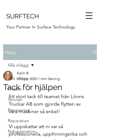
SURFTECH
Your Partner In Surface Technology
Inlägg
Alla inlägg
Karin B
Alla inlägg
18 nov. 2020
1 min läsning
Tack för hjälpen
Projekt
Ett stort tack till teamet från Lönns 
Skruvar
Truckar AB som gjorde flytten av 
Renovering
våra maskiner så enkel! 
Reparation
Vi uppskattar att ni var så 
Nybyggnation
professionella, uppfinningsrika och 