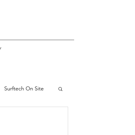
r
Surftech On Site
 rekryterar