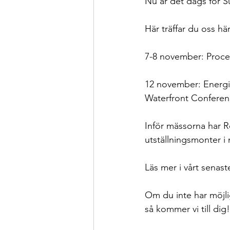
Nu är det dags för S
Bara för skojs skull
Sama
Här träffar du oss hä
7-8 november: Proc
12 november: Energi-
Waterfront Conferen
Inför mässorna har R
utställningsmonter i m
Läs mer i vårt senast
Om du inte har möjli
så kommer vi till dig