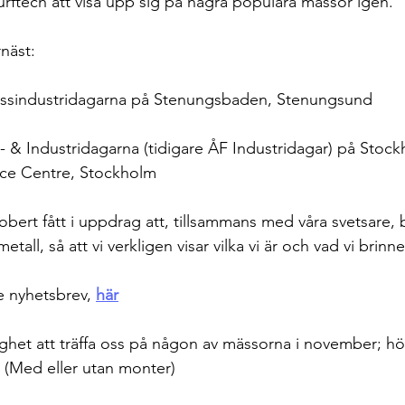
urftech att visa upp sig på några populära mässor igen.
rbeten
rnäst:
essindustridagarna på Stenungsbaden, Stenungsund
 & Industridagarna (tidigare ÅF Industridagar) på Stock
ce Centre, Stockholm
obert fått i uppdrag att, tillsammans med våra svetsare,
etall, så att vi verkligen visar vilka vi är och vad vi brinner
e nyhetsbrev, 
här
ghet att träffa oss på någon av mässorna i november; hör
! (Med eller utan monter)