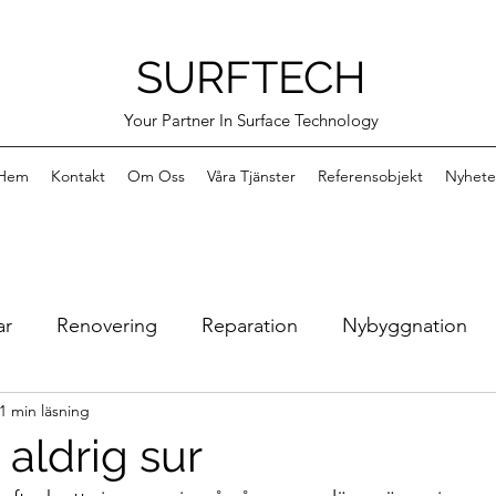
SURFTECH
Your Partner In Surface Technology
Hem
Kontakt
Om Oss
Våra Tjänster
Referensobjekt
Nyhete
ar
Renovering
Reparation
Nybyggnation
1 min läsning
Bilder från verkstan
Surftech i Stenkullen
Vi
, aldrig sur