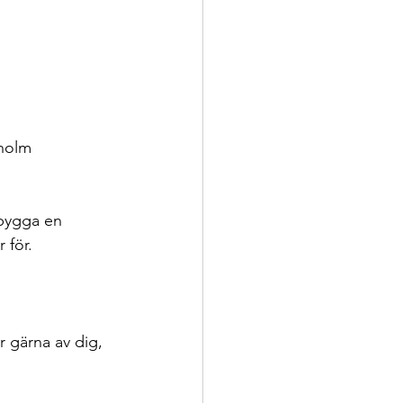
holm 
 bygga en 
 för.
 gärna av dig, 