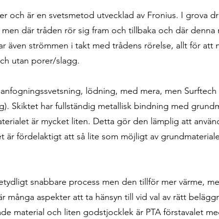
er och är en svetsmetod utvecklad av Fronius. I grova 
en där tråden rör sig fram och tillbaka och där denna rö
r även strömmen i takt med trådens rörelse, allt för att
ch utan porer/slagg.
anfogningssvetsning, lödning, med mera, men Surftech
). Skiktet har fullständig metallisk bindning med grund
ialet är mycket liten. Detta gör den lämplig att använ
är fördelaktigt att så lite som möjligt av grundmaterial
tydligt snabbare process men den tillför mer värme,
r många aspekter att ta hänsyn till vid val av rätt belä
ade material och liten godstjocklek är PTA förstavalet me