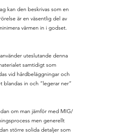
drag kan den beskrivas som en
relse är en väsentlig del av
 minimera värmen in i godset.
 använder uteslutande denna
materialet samtidigt som
das vid hårdbeläggningar och
et blandas in och ”legerar ner”
 medan om man jämför med MIG/
ggningsprocess men generellt
dan större solida detaljer som