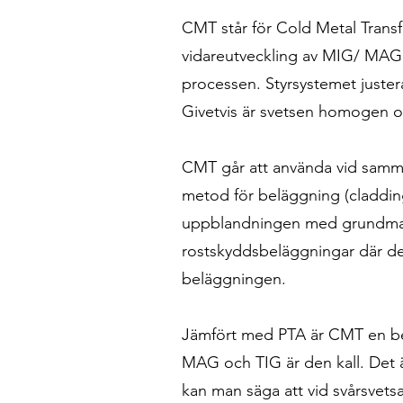
CMT står för Cold Metal Transf
vidareutveckling av MIG/ MAG m
processen. Styrsystemet justera
Givetvis är svetsen homogen o
CMT går att använda vid samm
metod för beläggning (cladding
uppblandningen med grundmater
rostskyddsbeläggningar där det 
beläggningen.
Jämfört med PTA är CMT en be
MAG och TIG är den kall. Det ä
kan man säga att vid svårsvets