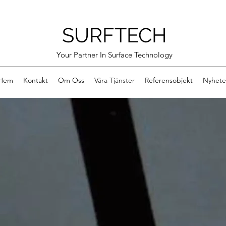
SURFTECH
Your Partner In Surface Technology
Hem
Kontakt
Om Oss
Våra Tjänster
Referensobjekt
Nyhete