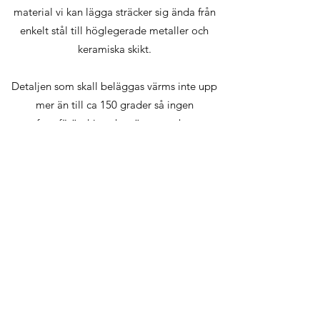
material vi kan lägga sträcker sig ända från
enkelt stål till höglegerade metaller och
keramiska skikt.
Detaljen som skall beläggas värms inte upp
mer än till ca 150 grader så ingen
formförändring sker, även mycket
tunnväggiga konstruktioner kan ytbeläggas.
Inte heller påverkas eventuell härdning. Det
faktum att grundmaterial och tillsatsmaterial
inte behöver vara svetsbart medför stor frihet
vid materialval. Skikten kan även anpassas för
att ge mycket hög friktion, mycket låg
friktion, utomordentlig förmåga att bära en
oljefilm, med mera.
Kontakta oss för att få veta mer