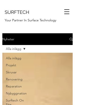
SURFTECH
Your Partner In Surface Technology
Nyheter
Alla inlägg
Alla inlägg
Projekt
Skruvar
Renovering
Reparation
Nybyggnation
Surftech On
Site