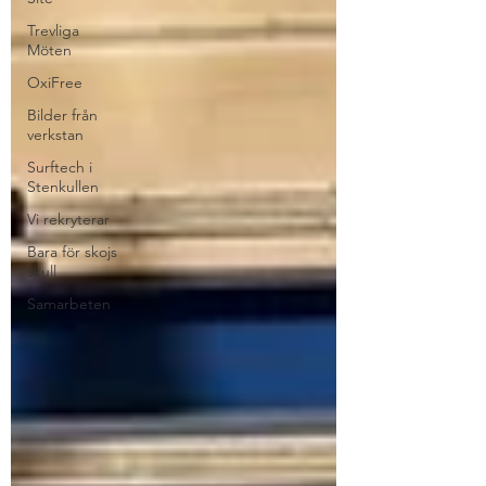
Trevliga
Möten
OxiFree
Bilder från
verkstan
Surftech i
Stenkullen
Vi rekryterar
Bara för skojs
skull
Samarbeten