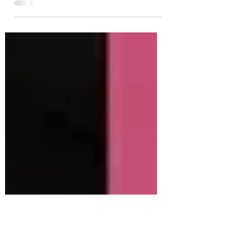
Med anledning av branden som drabbade en
byggnad bredvid Surftechs mekaniska
verkstad på morgonen, måndagen den 20
januari. Vi på...