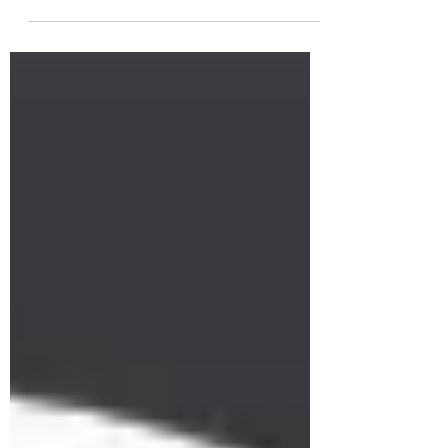
Svetsutbildning hos oss på Surftech
Engineering! I utbildningen...