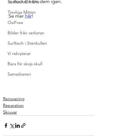
vi skickar hem dem igen.
Surftech On Site
Trevliga Möten
Se mer 
här
!
OxiFree
Bilder från verkstan
Surftech i Stenkullen
Vi rekryterar
Bara för skojs skull
Samarbeten
Renovering
Reparation
Skruvar