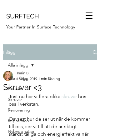
SURFTECH
Your Partner In Surface Technology
Inlägg
Alla inlägg
Karin B
Alla inlägg
18 dec. 2019
1 min läsning
Skruvar <3
Projekt
Just nu har vi flera olika
skruvar
 hos 
Skruvar
oss i verkstan. 
Renovering
Oavsett hur de ser ut när de kommer 
Reparation
till oss, ser vi till att de är riktigt 
Nybyggnation
starka, tåliga och energieffektiva när 